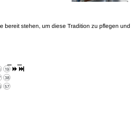
bereit stehen, um diese Tradition zu pflegen und
8
19
7
38
6
57