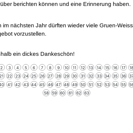
rüber berichten können und eine Erinnerung haben.
m nächsten Jahr dürften wieder viele Gruen-Weisse 
gebot vorzustellen.
halb ein dickes Dankeschön!
2
3
4
5
6
7
8
9
10
11
12
13
14
15
16
17
1
21
22
23
24
25
26
27
28
29
30
31
32
33
34
35
36
3
40
41
42
43
44
45
46
47
48
49
50
51
52
53
54
55
5
58
59
60
61
62
63