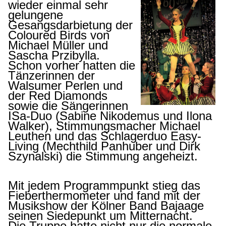
wieder einmal sehr
gelungene
Gesangsdarbietung der
Coloured Birds von
Michael Müller und
Sascha Przibylla.
Schon vorher hatten die
Tänzerinnen der
Walsumer Perlen und
der Red Diamonds
sowie die Sängerinnen
ISa-Duo (Sabine Nikodemus und Ilona
Walker), Stimmungsmacher Michael
Leuthen und das Schlagerduo Easy-
Living (Mechthild Panhuber und Dirk
Szynalski) die Stimmung angeheizt.
Mit jedem Programmpunkt stieg das
Fieberthermometer und fand mit der
Musikshow der Kölner Band Bajaage
seinen Siedepunkt um Mitternacht.
Die Truppe hatte nicht nur die normale